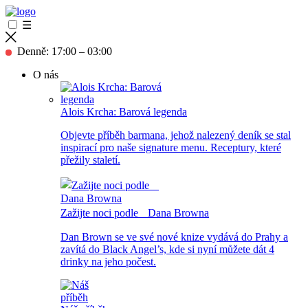
☰
Denně: 17:00 – 03:00
O nás
Alois Krcha: Barová legenda
Objevte příběh barmana, jehož nalezený deník se stal
inspirací pro naše signature menu. Receptury, které
přežily staletí.
Zažijte noci podle Dana Browna
Dan Brown se ve své nové knize vydává do Prahy a
zavítá do Black Angel’s, kde si nyní můžete dát 4
drinky na jeho počest.