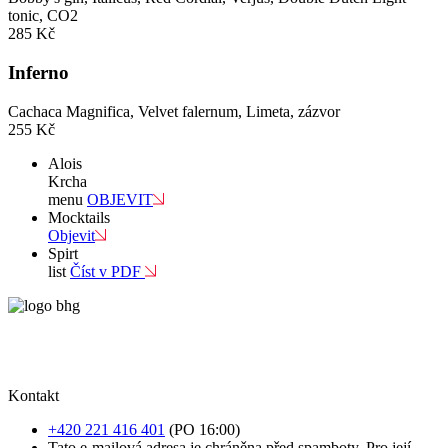
tonic, CO2
285 Kč
Inferno
Cachaca Magnifica, Velvet falernum, Limeta, zázvor
255 Kč
Alois
Krcha
menu
OBJEVIT
Mocktails
Objevit
Spirt
list
Číst v PDF
Kontakt
+420 221 416 401
(PO 16:00)
Tato e-mailová adresa je chráněna před spamboty. Pro její