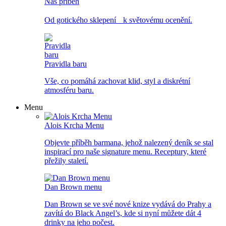
Náš příběh
Od gotického sklepení k světovému ocenění.
Pravidla baru
Vše, co pomáhá zachovat klid, styl a diskrétní
atmosféru baru.
Menu
Alois Krcha Menu
Objevte příběh barmana, jehož nalezený deník se stal
inspirací pro naše signature menu. Receptury, které
přežily staletí.
Dan Brown menu
Dan Brown se ve své nové knize vydává do Prahy a
zavítá do Black Angel’s, kde si nyní můžete dát 4
drinky na jeho počest.