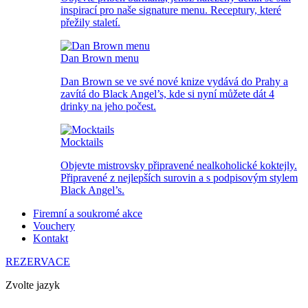
inspirací pro naše signature menu. Receptury, které
přežily staletí.
Dan Brown menu
Dan Brown se ve své nové knize vydává do Prahy a
zavítá do Black Angel’s, kde si nyní můžete dát 4
drinky na jeho počest.
Mocktails
Objevte mistrovsky připravené nealkoholické koktejly.
Připravené z nejlepších surovin a s podpisovým stylem
Black Angel’s.
Firemní a soukromé akce
Vouchery
Kontakt
REZERVACE
Zvolte jazyk