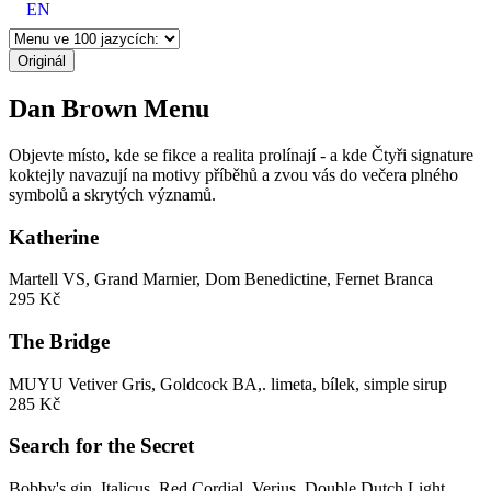
EN
Originál
Dan Brown Menu
Objevte místo, kde se fikce a realita prolínají - a kde Čtyři signature
koktejly navazují na motivy příběhů a zvou vás do večera plného
symbolů a skrytých významů.
Katherine
Martell VS, Grand Marnier, Dom Benedictine, Fernet Branca
295 Kč
The Bridge
MUYU Vetiver Gris, Goldcock BA,. limeta, bílek, simple sirup
285 Kč
Search for the Secret
Bobby's gin, Italicus, Red Cordial, Verjus, Double Dutch Light