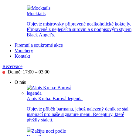
Mocktails
Objevte mistrovsky připravené nealkoholické koktejly.
Připravené z nejlepších surovin a s podpisovým stylem
Black Angel’s.
Firemní a soukromé akce
Vouchery
Kontakt
Rezervace
Denně: 17:00 – 03:00
O nás
Alois Krcha: Barová legenda
Objevte příběh barmana, jehož nalezený deník se stal
inspirací pro naše signature menu. Receptury, které
přežily staletí.