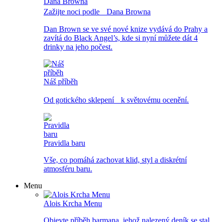
Zažijte noci podle Dana Browna
Dan Brown se ve své nové knize vydává do Prahy a
zavítá do Black Angel’s, kde si nyní můžete dát 4
drinky na jeho počest.
Náš příběh
Od gotického sklepení k světovému ocenění.
Pravidla baru
Vše, co pomáhá zachovat klid, styl a diskrétní
atmosféru baru.
Menu
Alois Krcha Menu
Objevte příběh barmana, jehož nalezený deník se stal