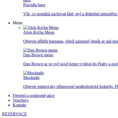
Pravidla baru
Vše, co pomáhá zachovat klid, styl a diskrétní atmosféru 
Menu
Alois Krcha Menu
Objevte příběh barmana, jehož nalezený deník se stal inspi
Dan Brown menu
Dan Brown se ve své nové knize vydává do Prahy a zavítá
Mocktails
Objevte mistrovsky připravené nealkoholické koktejly. P
Firemní a soukromé akce
Vouchery
Kontakt
REZERVACE