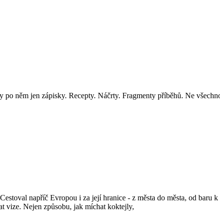
y po něm jen zápisky. Recepty. Náčrty. Fragmenty příběhů. Ne všechno j
Cestoval napříč Evropou i za její hranice - z města do města, od baru 
t vize. Nejen způsobu, jak míchat koktejly,