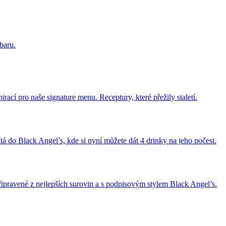
baru.
rací pro naše signature menu. Receptury, které přežily staletí.
 do Black Angel’s, kde si nyní můžete dát 4 drinky na jeho počest.
řipravené z nejlepších surovin a s podpisovým stylem Black Angel’s.