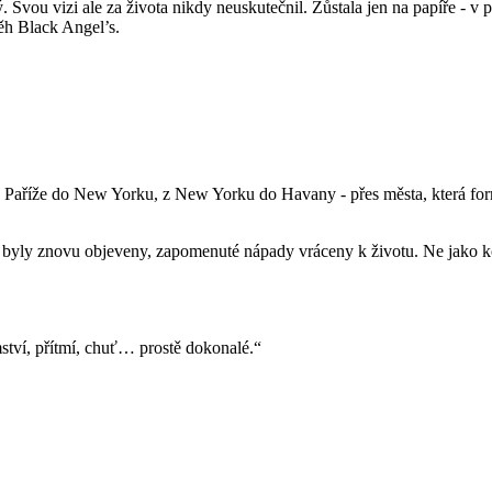
ný. Svou vizi ale za života nikdy neuskutečnil. Zůstala jen na papíře 
běh Black Angel’s.
 z Paříže do New Yorku, z New Yorku do Havany - přes města, která fo
ry byly znovu objeveny, zapomenuté nápady vráceny k životu. Ne jako kop
mství, přítmí, chuť… prostě dokonalé.“