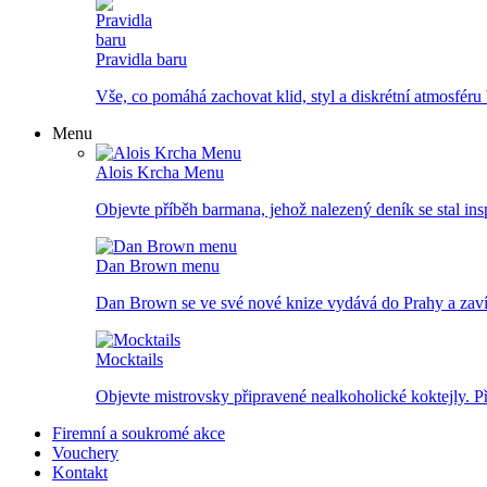
Pravidla baru
Vše, co pomáhá zachovat klid, styl a diskrétní atmosféru 
Menu
Alois Krcha Menu
Objevte příběh barmana, jehož nalezený deník se stal inspi
Dan Brown menu
Dan Brown se ve své nové knize vydává do Prahy a zavítá
Mocktails
Objevte mistrovsky připravené nealkoholické koktejly. P
Firemní a soukromé akce
Vouchery
Kontakt