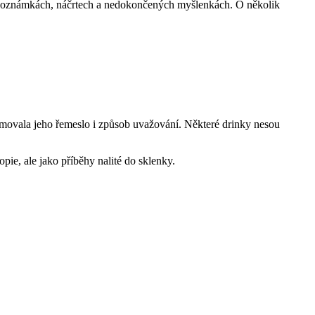
- v poznámkách, náčrtech a nedokončených myšlenkách. O několik
rmovala jeho řemeslo i způsob uvažování. Některé drinky nesou
ie, ale jako příběhy nalité do sklenky.