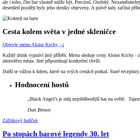
ale i toho, čím bar vlastně může být. Precizní. Osobitý. Nezaměnitel
desetiletí později byly jeho deníky objeveny. A právě tady začíná pří
Cesta kolem světa v jedné skleničce
Objevte menu Aloise Krchy
Každý drink vypráví jiný příběh. Menu sleduje cesty Aloise Krchy -
atmosféru místa. Jiné připomínají konkrétní chvíli.
Další se vážou k lidem, které na svých cestách potkal. Staré receptu
Hodnocení hostů
„Black Angel’s je můj nejoblíbenější bar na světě. Taje
Dan Brown
Zážitkový balíček
Po stopách barové legendy 30. let