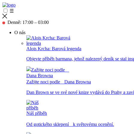
☰
Denně: 17:00 – 03:00
O nás
Alois Krcha: Barová legenda
Objevte příběh barmana, jehož nalezený deník se stal inspi
Zažijte noci podle Dana Browna
Dan Brown se ve své nové knize vydává do Prahy a zavítá
Náš příběh
Od gotického sklepení k světovému ocenění.