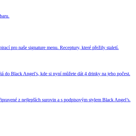
baru.
rací pro naše signature menu. Receptury, které přežily staletí.
 do Black Angel’s, kde si nyní můžete dát 4 drinky na jeho počest.
řipravené z nejlepších surovin a s podpisovým stylem Black Angel’s.