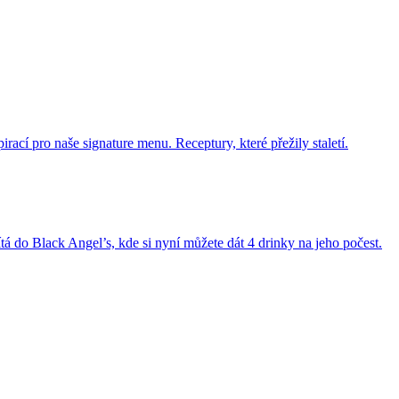
rací pro naše signature menu. Receptury, které přežily staletí.
 do Black Angel’s, kde si nyní můžete dát 4 drinky na jeho počest.