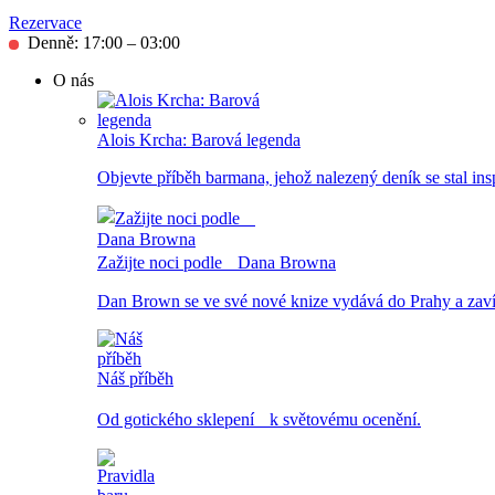
Rezervace
Denně: 17:00 – 03:00
O nás
Alois Krcha: Barová legenda
Objevte příběh barmana, jehož nalezený deník se stal inspi
Zažijte noci podle Dana Browna
Dan Brown se ve své nové knize vydává do Prahy a zavítá
Náš příběh
Od gotického sklepení k světovému ocenění.