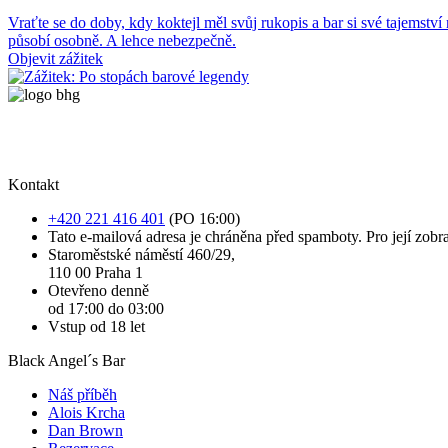
Vraťte se do doby, kdy koktejl měl svůj rukopis a bar si své tajemství
působí osobně. A lehce nebezpečně.
Objevit zážitek
Kontakt
+420 221 416 401
(PO 16:00)
Tato e-mailová adresa je chráněna před spamboty. Pro její zobra
Staroměstské náměstí 460/29,
110 00 Praha 1
Otevřeno denně
od 17:00 do 03:00
Vstup od 18 let
Black Angel´s Bar
Náš příběh
Alois Krcha
Dan Brown