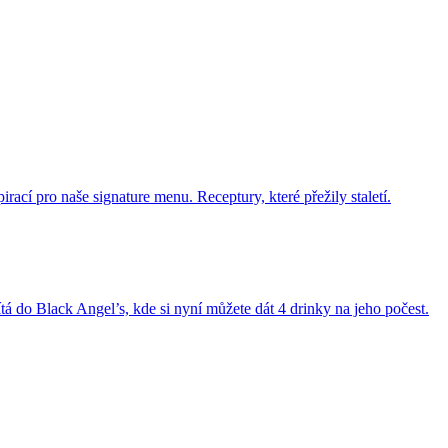
rací pro naše signature menu. Receptury, které přežily staletí.
 do Black Angel’s, kde si nyní můžete dát 4 drinky na jeho počest.