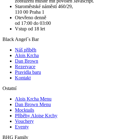
zobrazení musíte mít povolen Javascript.
Staroměstské náměstí 460/29,
110 00 Praha 1
Otevřeno denně
od 17:00 do 03:00
Vstup od 18 let
Black Angel´s Bar
Náš příběh
Alois Krcha
Dan Brown
Rezervace
Pravidla baru
Kontakt
Ostatní
Alois Krcha Menu
Dan Brown Menu
Mocktails
Příběhy Aloise Krchy
Vouchery
Eventy
BHG Family