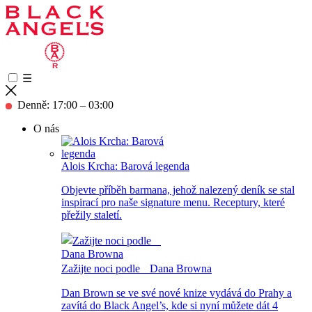
☰
Denně: 17:00 – 03:00
O nás
Alois Krcha: Barová legenda
Objevte příběh barmana, jehož nalezený deník se stal
inspirací pro naše signature menu. Receptury, které
přežily staletí.
Zažijte noci podle Dana Browna
Dan Brown se ve své nové knize vydává do Prahy a
zavítá do Black Angel’s, kde si nyní můžete dát 4