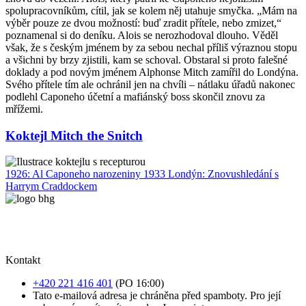
spolupracovníkům, cítil, jak se kolem něj utahuje smyčka. „Mám na
výběr pouze ze dvou možností: buď zradit přítele, nebo zmizet,“
poznamenal si do deníku. Alois se nerozhodoval dlouho. Věděl
však, že s českým jménem by za sebou nechal příliš výraznou stopu
a všichni by brzy zjistili, kam se schoval. Obstaral si proto falešné
doklady a pod novým jménem Alphonse Mitch zamířil do Londýna.
Svého přítele tím ale ochránil jen na chvíli – nátlaku úřadů nakonec
podlehl Caponeho účetní a mafiánský boss skončil znovu za
mřížemi.
Koktejl Mitch the Snitch
1926: Al Caponeho narozeniny
1933 Londýn: Znovushledání s
Harrym Craddockem
Kontakt
+420 221 416 401
(PO 16:00)
Tato e-mailová adresa je chráněna před spamboty. Pro její