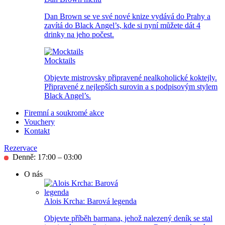
Dan Brown se ve své nové knize vydává do Prahy a
zavítá do Black Angel’s, kde si nyní můžete dát 4
drinky na jeho počest.
Mocktails
Objevte mistrovsky připravené nealkoholické koktejly.
Připravené z nejlepších surovin a s podpisovým stylem
Black Angel’s.
Firemní a soukromé akce
Vouchery
Kontakt
Rezervace
Denně: 17:00 – 03:00
O nás
Alois Krcha: Barová legenda
Objevte příběh barmana, jehož nalezený deník se stal