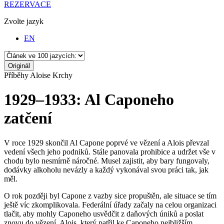
REZERVACE
Zvolte jazyk
EN
Originál
Příběhy Aloise Krchy
1929–1933: Al Caponeho
zatčení
V roce 1929 skončil Al Capone poprvé ve vězení a Alois převzal
vedení všech jeho podniků. Stále panovala prohibice a udržet vše v
chodu bylo nesmírně náročné. Musel zajistit, aby bary fungovaly,
dodávky alkoholu nevázly a každý vykonával svou práci tak, jak
měl.
O rok později byl Capone z vazby sice propuštěn, ale situace se tím
ještě víc zkomplikovala. Federální úřady začaly na celou organizaci
tlačit, aby mohly Caponeho usvědčit z daňových úniků a poslat
znovu do vězení. Alois, který patřil ke Caponeho nejbližším