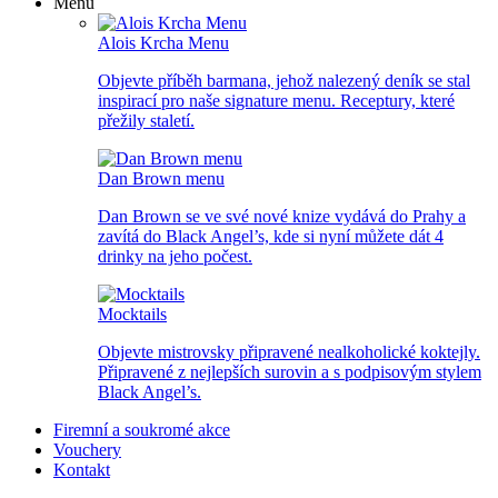
Menu
Alois Krcha Menu
Objevte příběh barmana, jehož nalezený deník se stal
inspirací pro naše signature menu. Receptury, které
přežily staletí.
Dan Brown menu
Dan Brown se ve své nové knize vydává do Prahy a
zavítá do Black Angel’s, kde si nyní můžete dát 4
drinky na jeho počest.
Mocktails
Objevte mistrovsky připravené nealkoholické koktejly.
Připravené z nejlepších surovin a s podpisovým stylem
Black Angel’s.
Firemní a soukromé akce
Vouchery
Kontakt