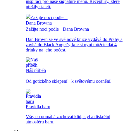
inspirací pro naše signature menu. Receptury, které
přežily staletí.
Zažijte noci podle Dana Browna
Dan Brown se ve své nové knize vydává do Prahy a
zavítá do Black Angel’s, kde si nyní můžete dát 4
drinky na jeho počest.
Náš příběh
Od gotického sklepení k světovému ocenění.
Pravidla baru
Vše, co pomáhá zachovat klid, styl a diskrétní
atmosféru baru.