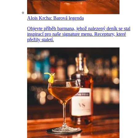
Alois Krcha: Barová legenda
Objevte příběh barmana, jehož nalezený deník se stal
inspirací pro naše signature menu. Receptury, které
přežily staletí.