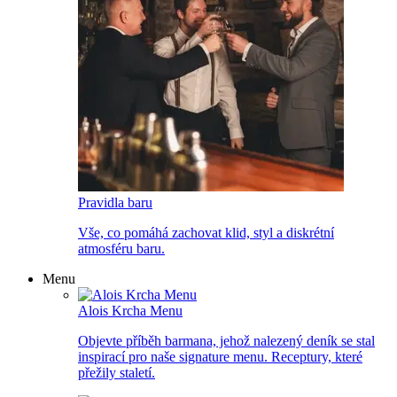
Pravidla baru
Vše, co pomáhá zachovat klid, styl a diskrétní
atmosféru baru.
Menu
Alois Krcha Menu
Objevte příběh barmana, jehož nalezený deník se stal
inspirací pro naše signature menu. Receptury, které
přežily staletí.