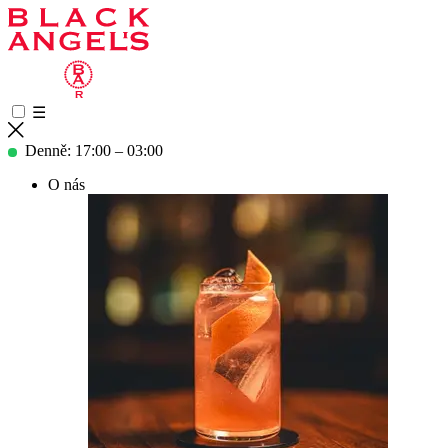
☰
Denně: 17:00 – 03:00
O nás