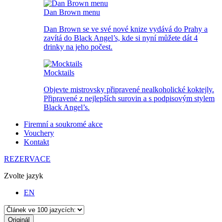
Dan Brown menu
Dan Brown se ve své nové knize vydává do Prahy a
zavítá do Black Angel’s, kde si nyní můžete dát 4
drinky na jeho počest.
Mocktails
Objevte mistrovsky připravené nealkoholické koktejly.
Připravené z nejlepších surovin a s podpisovým stylem
Black Angel’s.
Firemní a soukromé akce
Vouchery
Kontakt
REZERVACE
Zvolte jazyk
EN
Originál