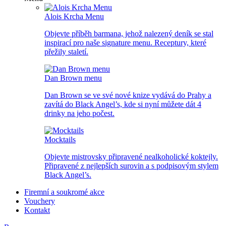
Alois Krcha Menu
Objevte příběh barmana, jehož nalezený deník se stal
inspirací pro naše signature menu. Receptury, které
přežily staletí.
Dan Brown menu
Dan Brown se ve své nové knize vydává do Prahy a
zavítá do Black Angel’s, kde si nyní můžete dát 4
drinky na jeho počest.
Mocktails
Objevte mistrovsky připravené nealkoholické koktejly.
Připravené z nejlepších surovin a s podpisovým stylem
Black Angel’s.
Firemní a soukromé akce
Vouchery
Kontakt