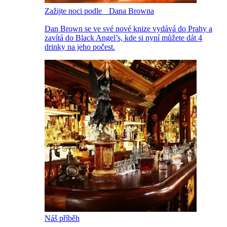
Zažijte noci podle Dana Browna
Dan Brown se ve své nové knize vydává do Prahy a
zavítá do Black Angel’s, kde si nyní můžete dát 4
drinky na jeho počest.
Náš příběh