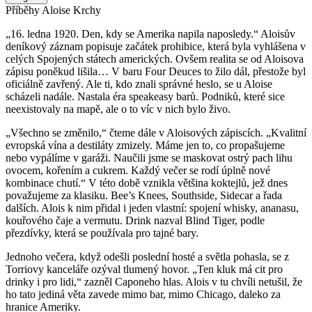
Příběhy Aloise Krchy
„16. ledna 1920. Den, kdy se Amerika napila naposledy.“ Aloisův
deníkový záznam popisuje začátek prohibice, která byla vyhlášena v
celých Spojených státech amerických. Ovšem realita se od Aloisova
zápisu poněkud lišila… V baru Four Deuces to žilo dál, přestože byl
oficiálně zavřený. Ale ti, kdo znali správné heslo, se u Aloise
scházeli nadále. Nastala éra speakeasy barů. Podniků, které sice
neexistovaly na mapě, ale o to víc v nich bylo živo.
„Všechno se změnilo,“ čteme dále v Aloisových zápiscích. „Kvalitní
evropská vína a destiláty zmizely. Máme jen to, co propašujeme
nebo vypálíme v garáži. Naučili jsme se maskovat ostrý pach lihu
ovocem, kořením a cukrem. Každý večer se rodí úplně nové
kombinace chutí.“ V této době vznikla většina koktejlů, jež dnes
považujeme za klasiku. Bee’s Knees, Southside, Sidecar a řada
dalších. Alois k nim přidal i jeden vlastní: spojení whisky, ananasu,
kouřového čaje a vermutu. Drink nazval Blind Tiger, podle
přezdívky, která se používala pro tajné bary.
Jednoho večera, když odešli poslední hosté a světla pohasla, se z
Torriovy kanceláře ozýval tlumený hovor. „Ten kluk má cit pro
drinky i pro lidi,“ zazněl Caponeho hlas. Alois v tu chvíli netušil, že
ho tato jediná věta zavede mimo bar, mimo Chicago, daleko za
hranice Ameriky.