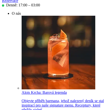
Rezervace
Denně: 17:00 – 03:00
O nás
Alois Krcha: Barová legenda
Objevte příběh barmana, jehož nalezený deník se stal
inspirací pro naše signature menu. Receptury, které
přežily staletí.