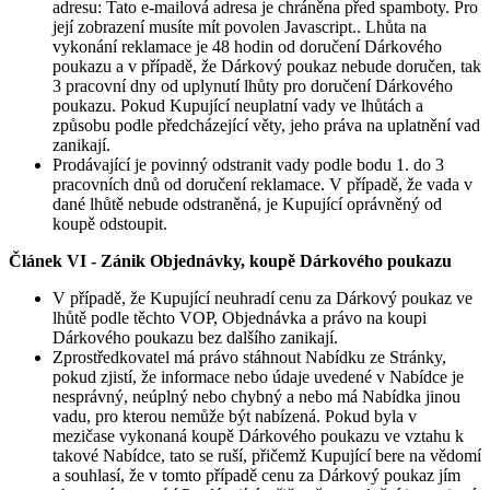
adresu:
Tato e-mailová adresa je chráněna před spamboty. Pro
její zobrazení musíte mít povolen Javascript.
. Lhůta na
vykonání reklamace je 48 hodin od doručení Dárkového
poukazu a v případě, že Dárkový poukaz nebude doručen, tak
3 pracovní dny od uplynutí lhůty pro doručení Dárkového
poukazu. Pokud Kupující neuplatní vady ve lhůtách a
způsobu podle předcházející věty, jeho práva na uplatnění vad
zanikají.
Prodávající je povinný odstranit vady podle bodu 1. do 3
pracovních dnů od doručení reklamace. V případě, že vada v
dané lhůtě nebude odstraněná, je Kupující oprávněný od
koupě odstoupit.
Článek VI -
Zánik Objednávky, koupě Dárkového poukazu
V případě, že Kupující neuhradí cenu za Dárkový poukaz ve
lhůtě podle těchto VOP, Objednávka a právo na koupi
Dárkového poukazu bez dalšího zanikají.
Zprostředkovatel má právo stáhnout Nabídku ze Stránky,
pokud zjistí, že informace nebo údaje uvedené v Nabídce je
nesprávný, neúplný nebo chybný a nebo má Nabídka jinou
vadu, pro kterou nemůže být nabízená. Pokud byla v
mezičase vykonaná koupě Dárkového poukazu ve vztahu k
takové Nabídce, tato se ruší, přičemž Kupující bere na vědomí
a souhlasí, že v tomto případě cenu za Dárkový poukaz jím