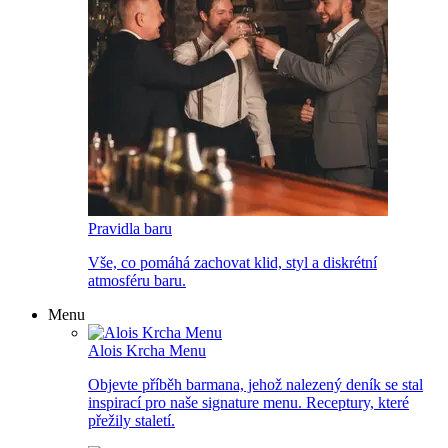
Pravidla baru
Vše, co pomáhá zachovat klid, styl a diskrétní
atmosféru baru.
Menu
Alois Krcha Menu
Objevte příběh barmana, jehož nalezený deník se stal
inspirací pro naše signature menu. Receptury, které
přežily staletí.