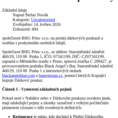
Základní údaje
Napsal
Štefan Novák
Kategorie:
Uncategorised
Zveřejněno: 14. květen 2026
Zobrazení: 494
společnosti BHG Princ s.r.o. na prodej dárkových poukazů a
souhlas s poskytnutím osobních údajů.
Společnost BHG Princ s.r.o., se sídlem: Staroměstské náměstí
460/29, 110 00 Praha 1, IČO: 07341199, DIČ: CZ07341199,
zapsaná u Městského soudu v Praze, spisová značka C 299427, je
provozovatelem podniku Black Angel´s Bar, Staroměstské náměstí
460/29, 110 00 Praha 1 a internetových stránek
blackangelsbar.com
a
bauergroup.cz
, pomocí kterých Kupující
kupuje Dárkový poukaz.
Článek I - Vymezení základních pojmů
Pokud není v Nabídce nebo v Dárkovém poukazu uvedeno jinak,
mají následující pojmy a zkratky označené s velkým počátečním
písmenem význam v níže uvedených definicích:
Restaurace
je místo, kde dochází k Plnění Dárkového