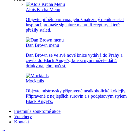
Alois Krcha Menu
Objevte příběh barmana, jehož nalezený deník se stal
inspirací pro naše signature menu. Receptury, které
přežily staletí.
Dan Brown menu
Dan Brown se ve své nové knize vydává do Prahy a
zavítá do Black Angel’s, kde si nyní můžete dát 4
drinky na jeho počest.
Mocktails
Objevte mistrovsky připravené nealkoholické koktejly.
Připravené z nejlepších surovin a s podpisovým stylem
Black Angel’s.
Firemní a soukromé akce
Vouchery
Kontakt