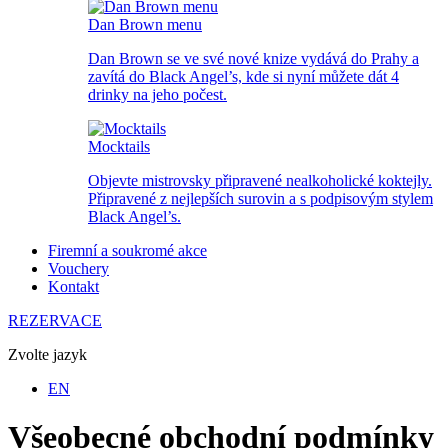
Dan Brown menu
Dan Brown se ve své nové knize vydává do Prahy a
zavítá do Black Angel’s, kde si nyní můžete dát 4
drinky na jeho počest.
Mocktails
Objevte mistrovsky připravené nealkoholické koktejly.
Připravené z nejlepších surovin a s podpisovým stylem
Black Angel’s.
Firemní a soukromé akce
Vouchery
Kontakt
REZERVACE
Zvolte jazyk
EN
Všeobecné obchodní podmínky