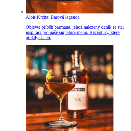
Alois Krcha: Barová legenda
Objevte příběh barmana, jehož nalezený deník se stal
inspirací pro naše signature menu. Receptury, které
přežily staletí.