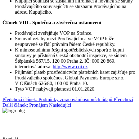
Kupující souhlasí se zasíláním infromací a novinek ze strany
Prodávajícího souvisejících se službami Prodávajícího na
adresu Kupujícího.
Článek VIII - Společná a závěrečná ustanovení
Prodávající zveřejňuje VOP na Stránce.
Smluvní vztahy mezi Prodávajícím a ve VOP blíže
neupravené se řídí právním řádem České republiky.
K mimosoudnímu řešení spotřebitelských sporů z kupní
smlouvy je příslušná Česká obchodní inspekce, se sídlem
Štěpánská 567/15, 120 00 Praha 2, IČ: 000 20 869,
internetová adresa:
http://www.coi.cz
.
Přijímání plateb prostřednictvím platebních karet zajišťuje pro
Prodávajícího společnost Global Payments Europe s.r.o.,
V Olšinách 626/80, 100 00 Praha 10.
Tyto VOP nabývají platnosti 01.01.2020.
Předchozí článek: Podmínky zpracování osobních údajů
Předchozí
Další článek: Pronájem
Následující
Kontakt