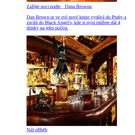
Zažijte noci podle Dana Browna
Dan Brown se ve své nové knize vydává do Prahy a
zavítá do Black Angel’s, kde si nyní můžete dát 4
drinky na jeho počest.
Náš příběh