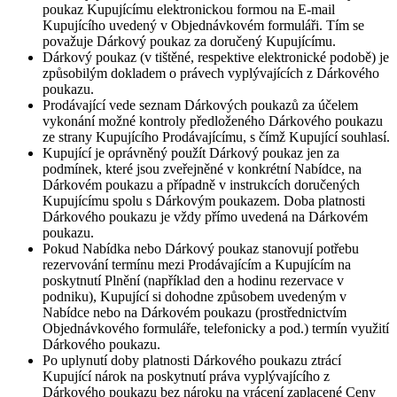
poukaz Kupujícímu elektronickou formou na E-mail
Kupujícího uvedený v Objednávkovém formuláři. Tím se
považuje Dárkový poukaz za doručený Kupujícímu.
Dárkový poukaz (v tištěné, respektive elektronické podobě) je
způsobilým dokladem o právech vyplývajících z Dárkového
poukazu.
Prodávající vede seznam Dárkových poukazů za účelem
vykonání možné kontroly předloženého Dárkového poukazu
ze strany Kupujícího Prodávajícímu, s čímž Kupující souhlasí.
Kupující je oprávněný použít Dárkový poukaz jen za
podmínek, které jsou zveřejněné v konkrétní Nabídce, na
Dárkovém poukazu a případně v instrukcích doručených
Kupujícímu spolu s Dárkovým poukazem. Doba platnosti
Dárkového poukazu je vždy přímo uvedená na Dárkovém
poukazu.
Pokud Nabídka nebo Dárkový poukaz stanovují potřebu
rezervování termínu mezi Prodávajícím a Kupujícím na
poskytnutí Plnění (například den a hodinu rezervace v
podniku), Kupující si dohodne způsobem uvedeným v
Nabídce nebo na Dárkovém poukazu (prostřednictvím
Objednávkového formuláře, telefonicky a pod.) termín využití
Dárkového poukazu.
Po uplynutí doby platnosti Dárkového poukazu ztrácí
Kupující nárok na poskytnutí práva vyplývajícího z
Dárkového poukazu bez nároku na vrácení zaplacené Ceny