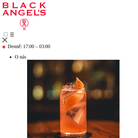
☰
Denně: 17:00 – 03:00
O nás