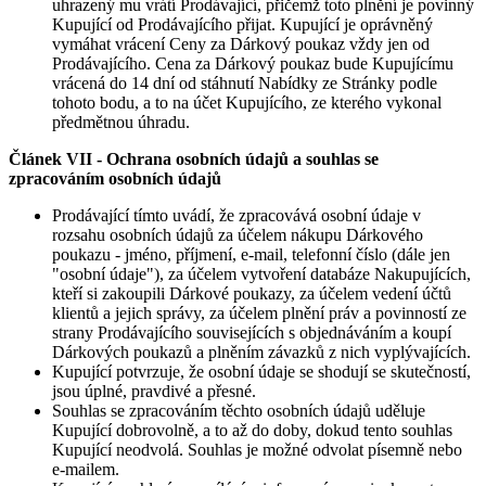
uhrazený mu vrátí Prodávající, přičemž toto plnění je povinný
Kupující od Prodávajícího přijat. Kupující je oprávněný
vymáhat vrácení Ceny za Dárkový poukaz vždy jen od
Prodávajícího. Cena za Dárkový poukaz bude Kupujícímu
vrácená do 14 dní od stáhnutí Nabídky ze Stránky podle
tohoto bodu, a to na účet Kupujícího, ze kterého vykonal
předmětnou úhradu.
Článek VII - Ochrana osobních údajů a souhlas se
zpracováním osobních údajů
Prodávající tímto uvádí, že zpracovává osobní údaje v
rozsahu osobních údajů za účelem nákupu Dárkového
poukazu - jméno, příjmení, e-mail, telefonní číslo (dále jen
"osobní údaje"), za účelem vytvoření databáze Nakupujících,
kteří si zakoupili Dárkové poukazy, za účelem vedení účtů
klientů a jejich správy, za účelem plnění práv a povinností ze
strany Prodávajícího souvisejících s objednáváním a koupí
Dárkových poukazů a plněním závazků z nich vyplývajících.
Kupující potvrzuje, že osobní údaje se shodují se skutečností,
jsou úplné, pravdivé a přesné.
Souhlas se zpracováním těchto osobních údajů uděluje
Kupující dobrovolně, a to až do doby, dokud tento souhlas
Kupující neodvolá. Souhlas je možné odvolat písemně nebo
e-mailem.