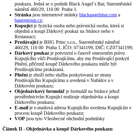
poukazu. Jedná se o podnik Black Angel´s Bar, Staroměstské
náměstí 460/29, 110 00 Praha 1.
Stránka
jsou internetové stránky
blackangelsbar.com
a
bauergroup.cz
;
Kupující
je fyzická osoba nebo právnická osoba, která si
objedná a koupí Dárkový poukaz na Stránce nebo v
Restauraci;
Prodávající
je BHG Princ s.r.o., Staroměstské náměstí
460/29, 110 00 Praha 1, IČO: 07341199, DIČ: CZ07341199;
Dárkový poukaz
je potvrzení o časově omezeném právu
Kupujícího vůči Prodávajícímu, aby mu Prodávající poskytl
Plnění, přičemž koupě Dárkového poukazu může být
Prodávajícímu prokázaná.
Plnění
je zboží nebo služba poskytovaná ze strany
Prodávajícího Kupujícímu a uvedená v Nabídce a v
Dárkovém poukazu;
Objednávkový formulář
je formulář na Stránce jehož
prostřednictvím Kupující realizuje objednávku a koupi
Dárkového poukazu;
E-mail
je e-mailová adresa Kupujícího uvedena Kupujícím v
procesu koupě Dárkového poukazu;
VOP
jsou tyto Všeobecné obchodní podmínky
Článek II - Objednávka a koupě Dárkového poukazu