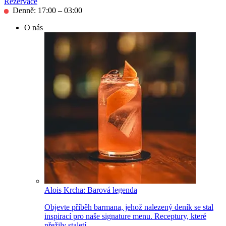
Rezervace
Denně: 17:00 – 03:00
O nás
Alois Krcha: Barová legenda
Objevte příběh barmana, jehož nalezený deník se stal
inspirací pro naše signature menu. Receptury, které
přežily staletí.