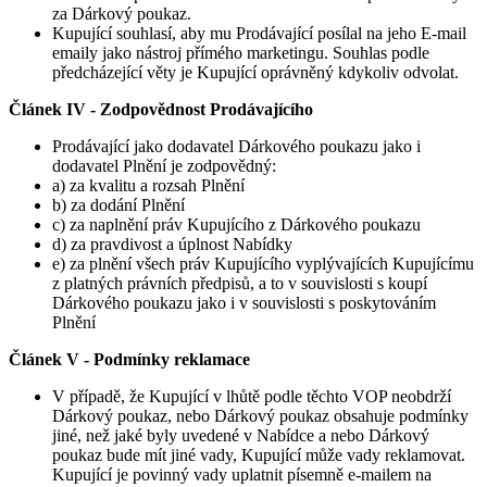
za Dárkový poukaz.
Kupující souhlasí, aby mu Prodávající posílal na jeho E-mail
emaily jako nástroj přímého marketingu. Souhlas podle
předcházející věty je Kupující oprávněný kdykoliv odvolat.
Článek IV -
Zodpovědnost Prodávajícího
Prodávající jako dodavatel Dárkového poukazu jako i
dodavatel Plnění je zodpovědný:
a) za kvalitu a rozsah Plnění
b) za dodání Plnění
c) za naplnění práv Kupujícího z Dárkového poukazu
d) za pravdivost a úplnost Nabídky
e) za plnění všech práv Kupujícího vyplývajících Kupujícímu
z platných právních předpisů, a to v souvislosti s koupí
Dárkového poukazu jako i v souvislosti s poskytováním
Plnění
Článek V -
Podmínky reklamace
V případě, že Kupující v lhůtě podle těchto VOP neobdrží
Dárkový poukaz, nebo Dárkový poukaz obsahuje podmínky
jiné, než jaké byly uvedené v Nabídce a nebo Dárkový
poukaz bude mít jiné vady, Kupující může vady reklamovat.
Kupující je povinný vady uplatnit písemně e-mailem na