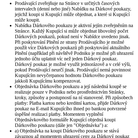
Prodávající zveřejňuje na Stránce v určitých časových
intervalech (denní nebo jiné) Nabídku na Dárkové poukazy,
jejichž koupi si Kupující může objednat, a které si Kupující
může koupit.
Nabídka Dárkového poukazu je aktivní jejím zveřejněním na
Stránce. Každý Kupující si může objednat libovolný počet
Dárkových poukazů, pokud není v Nabídce uvedeno jinak.
Při poskytování Plnění ze strany Prodávajícího je možné
použít více Dárkových poukazů při poskytování aktuálního
Plnění (například při návštěvě Podniku je možné při uhrazení
jednoho účtu uplatnit víc než jeden Dárkový poukaz.
Dárkový poukaz je možné využít jednorázově a v celé výši,
pokud Prodávající neurčí jinak. Prodávající nemá povinnost
Kupujícím nevyčerpanou hodnotu Dárkového poukazu
jakkoli Kupujícímu kompenzovat.
Objednávka Dárkového poukazu a její následná koupě se
realizuje pouze v Podniku nebo prostřednictvím Stránky,
kroky, způsoby a postupností na ní stanovené. Při způsobech
platby: Platba kartou nebo kreditní kartou, přijde Dárkový
poukaz na E-mail Kupujícího ihned po bankou potvrzené
úspěšné realizaci platby. Momentem vyplnění
Objednávkového formuláře Kupující objedná koupi
Dárkového poukazu (dále jen "Objednávka") a:
a) Objednávka na koupi Dárkového poukazu se stává
závaznou až momentem uhrazení ceny za Dárkový poukaz