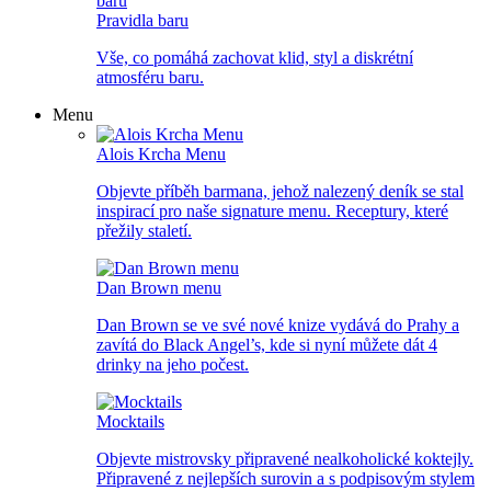
Pravidla baru
Vše, co pomáhá zachovat klid, styl a diskrétní
atmosféru baru.
Menu
Alois Krcha Menu
Objevte příběh barmana, jehož nalezený deník se stal
inspirací pro naše signature menu. Receptury, které
přežily staletí.
Dan Brown menu
Dan Brown se ve své nové knize vydává do Prahy a
zavítá do Black Angel’s, kde si nyní můžete dát 4
drinky na jeho počest.
Mocktails
Objevte mistrovsky připravené nealkoholické koktejly.
Připravené z nejlepších surovin a s podpisovým stylem