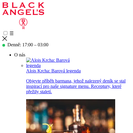
☰
Denně: 17:00 – 03:00
O nás
Alois Krcha: Barová legenda
Objevte příběh barmana, jehož nalezený deník se stal
inspirací pro naše signature menu. Receptury, které
přežily staletí.