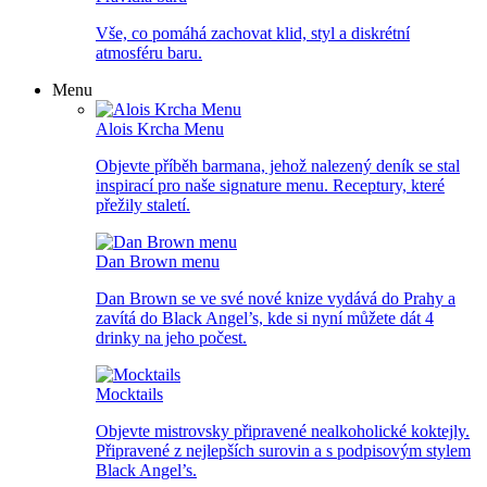
Vše, co pomáhá zachovat klid, styl a diskrétní
atmosféru baru.
Menu
Alois Krcha Menu
Objevte příběh barmana, jehož nalezený deník se stal
inspirací pro naše signature menu. Receptury, které
přežily staletí.
Dan Brown menu
Dan Brown se ve své nové knize vydává do Prahy a
zavítá do Black Angel’s, kde si nyní můžete dát 4
drinky na jeho počest.
Mocktails
Objevte mistrovsky připravené nealkoholické koktejly.
Připravené z nejlepších surovin a s podpisovým stylem
Black Angel’s.