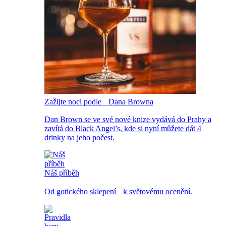
Zažijte noci podle Dana Browna
Dan Brown se ve své nové knize vydává do Prahy a
zavítá do Black Angel’s, kde si nyní můžete dát 4
drinky na jeho počest.
Náš příběh
Od gotického sklepení k světovému ocenění.