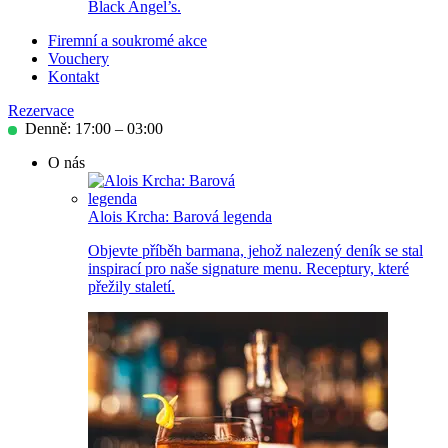
Black Angel’s.
Firemní a soukromé akce
Vouchery
Kontakt
Rezervace
Denně: 17:00 – 03:00
O nás
Alois Krcha: Barová legenda
Objevte příběh barmana, jehož nalezený deník se stal
inspirací pro naše signature menu. Receptury, které
přežily staletí.